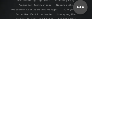
Manufacturing Dept.Staff Minchang Kang
Production Dept.Manager Geonhee Ahn
Production Dept.Assistant Manager Eunkyung Oh
Production Dept.Line Leader Haekyung Kim
Production Dept.Line Leader Jongwoo Choi
Production Dept.Staff Boksun Jang
Production Dept.Staff Eunkyung Ahn
Production Dept.Staff Youngmi Seo
Production Dept.Staff Sangsuk Park
Production Dept.Staff Hyejin Ahn
Overseas Sales Dept.General Manager Heeseung Jeon
Education Dept.Director Jisun Kim
허그프로페셔널 문의 & 커뮤니티
1:1 카카오 상담
카카오톡 1:1 문의