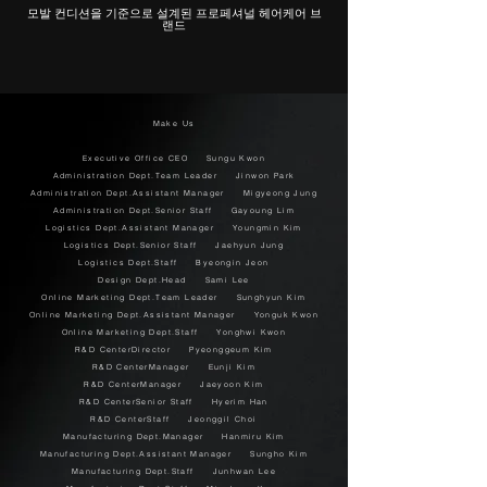
모발 컨디션을 기준으로 설계된 프로페셔널 헤어케어 브
랜드
Make Us
Executive Office CEO Sungu Kwon
Administration Dept.Team Leader Jinwon Park
Administration Dept.Assistant Manager Migyeong Jung
Administration Dept.Senior Staff Gayoung Lim
Logistics Dept.Assistant Manager Youngmin Kim
Logistics Dept.Senior Staff Jaehyun Jung
Logistics Dept.Staff Byeongin Jeon
Design Dept.Head Sami Lee
Online Marketing Dept.Team Leader Sunghyun Kim
Online Marketing Dept.Assistant Manager Yonguk Kwon
Online Marketing Dept.Staff Yonghwi Kwon
R&D CenterDirector Pyeonggeum Kim
R&D CenterManager Eunji Kim
R&D CenterManager Jaeyoon Kim
R&D CenterSenior Staff Hyerim Han
R&D CenterStaff Jeonggil Choi
Manufacturing Dept.Manager Hanmiru Kim
Manufacturing Dept.Assistant Manager Sungho Kim
Manufacturing Dept.Staff Junhwan Lee