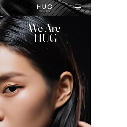
We Are
HUG