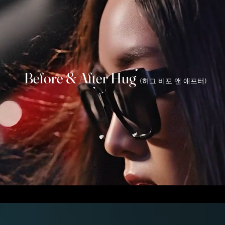
Before & After Hug
(허그 비포 앤 애프터)