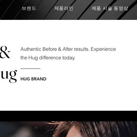
브랜드
제품라인
제품 시술 동영상
 &
Authentic Before & After results. Experience
the Hug difference today.
Hug
HUG BRAND