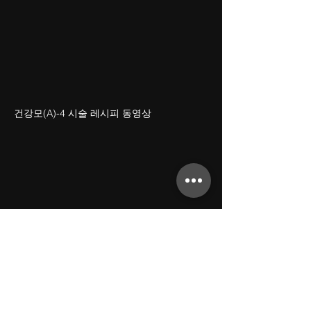
건강모(A)-4 시술 레시피 동영상
건강모(A)-5 시술 레시피 동영상
허그프로페셔널 문의 & 커뮤니티